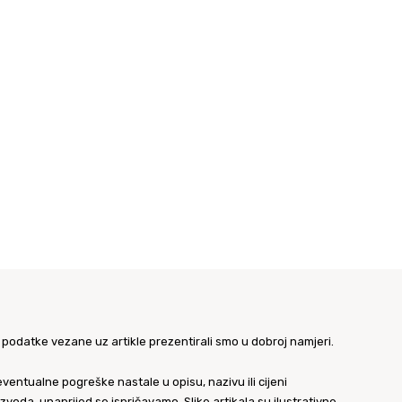
 podatke vezane uz artikle prezentirali smo u dobroj namjeri.
ventualne pogreške nastale u opisu, nazivu ili cijeni
zvoda, unaprijed se ispričavamo. Slike artikala su ilustrativne