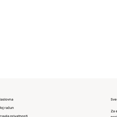
Naslovna
Sve
oj račun
Za e
ravila privatnosti
proi