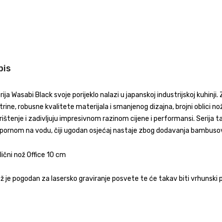
pis
rija Wasabi Black svoje porijeklo nalazi u japanskoj industrijskoj kuhinji
trine, robusne kvalitete materijala i smanjenog dizajna, brojni oblici no
rištenje i zadivljuju impresivnom razinom cijene i performansi. Serij
pornom na vodu, čiji ugodan osjećaj nastaje zbog dodavanja bambuso
lični nož Office 10 cm
ž je pogodan za lasersko graviranje posvete te će takav biti vrhunski p