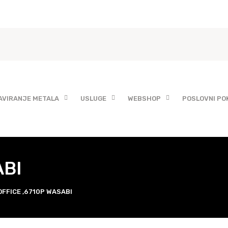
AVIRANJE METALA
USLUGE
WEBSHOP
POSLOVNI PO
ABI
OFFICE ,6710P WASABI