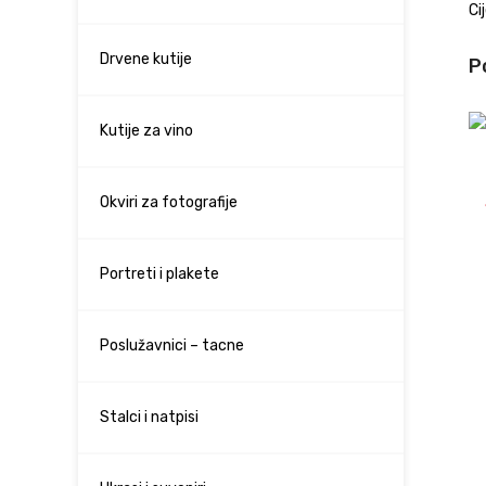
Ci
Drvene kutije
P
Kutije za vino
Okviri za fotografije
Portreti i plakete
Poslužavnici – tacne
Stalci i natpisi