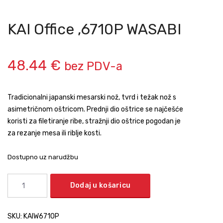
KAI Office ,6710P WASABI
48.44
€
bez PDV-a
Tradicionalni japanski mesarski nož, tvrd i težak nož s
asimetričnom oštricom. Prednji dio oštrice se najčešće
koristi za filetiranje ribe, stražnji dio oštrice pogodan je
za rezanje mesa ili riblje kosti.
Dostupno uz narudžbu
Dodaj u košaricu
SKU:
KAIW6710P