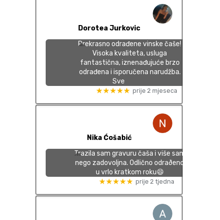
Dorotea Jurkovic
Prekrasno odrađene vinske čaše!
Visoka kvaliteta, usluga
fantastična, iznenađujuće brzo
odrađena i isporučena narudžba.
Sve
★★★★★
prije 2 mjeseca
Nika Ćošabić
Trazila sam gravuru čaša i više sam
nego zadovoljna. Odlično odraðeno
u vrlo kratkom roku😄
★★★★★
prije 2 tjedna