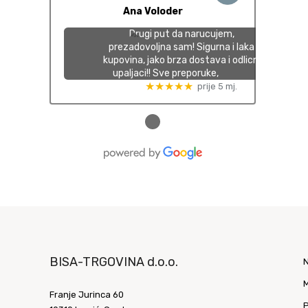
Ana Voloder
Drugi put da narucujem,
prezadovoljna sam! Sigurna i laka
kupovina, jako brza dostava i odlicni
upaljaci!! Sve preporuke,
★★★★★
prije 5 mj.
●
BISA-TRGOVINA d.o.o.
M
Franje Jurinca 60
P