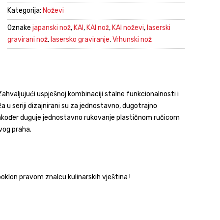
Kategorija:
Noževi
Oznake
japanski nož
,
KAI
,
KAI nož
,
KAI noževi
,
laserski
gravirani nož
,
lasersko graviranje
,
Vrhunski nož
. Zahvaljujući uspješnoj kombinaciji stalne funkcionalnosti i
ža u seriji dizajnirani su za jednostavno, dugotrajno
a također duguje jednostavno rukovanje plastičnom ručicom
vog praha.
oklon pravom znalcu kulinarskih vještina !