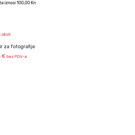
ža iznosi 100,00 Kn
r za fotografije
6
€
bez PDV-a