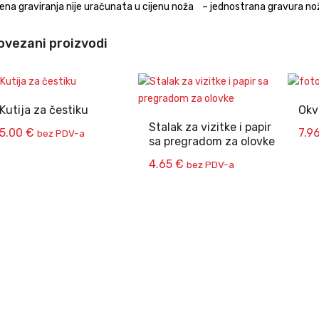
jena graviranja nije uračunata u cijenu noža – jednostrana gravura no
ovezani proizvodi
Kutija za čestiku
Okvi
Stalak za vizitke i papir
5.00
€
7.9
bez PDV-a
sa pregradom za olovke
4.65
€
bez PDV-a