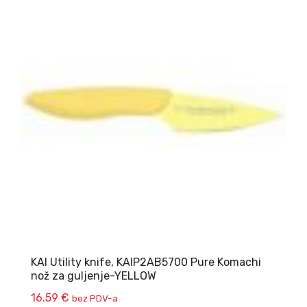
KAI Utility knife, KAIP2AB5700 Pure Komachi
nož za guljenje-YELLOW
16.59
€
bez PDV-a