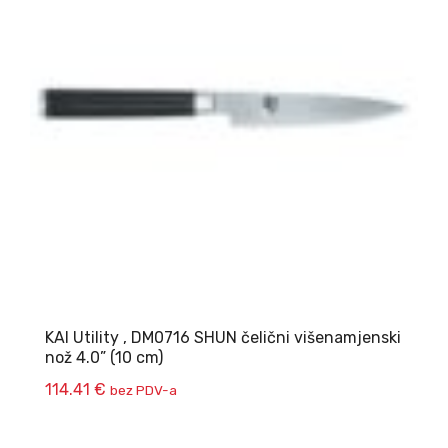
KAI Utility , DM0716 SHUN čelični višenamjenski
nož 4.0” (10 cm)
114.41
€
bez PDV-a