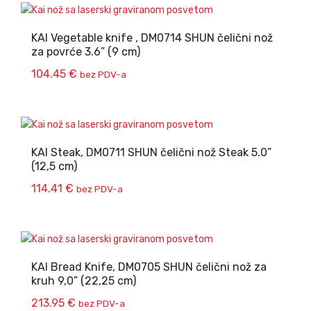
KAI Vegetable knife , DM0714 SHUN čelični nož
za povrće 3.6” (9 cm)
104.45
€
bez PDV-a
KAI Steak, DM0711 SHUN čelični nož Steak 5.0”
(12,5 cm)
114.41
€
bez PDV-a
KAI Bread Knife, DM0705 SHUN čelični nož za
kruh 9,0” (22,25 cm)
213.95
€
bez PDV-a