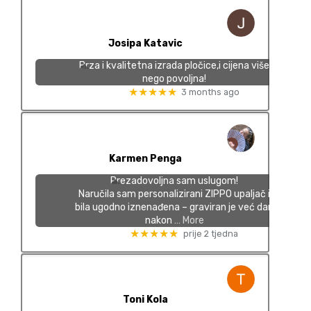
Josipa Katavic
Brza i kvalitetna izrada pločice,i cijena više
nego povoljna!
★★★★★
3 months ago
Karmen Penga
Prezadovoljna sam uslugom!
Naručila sam personalizirani ZIPPO upaljač i
bila ugodno iznenađena – graviran je već dan
nakon
… More
★★★★★
prije 2 tjedna
Toni Kola