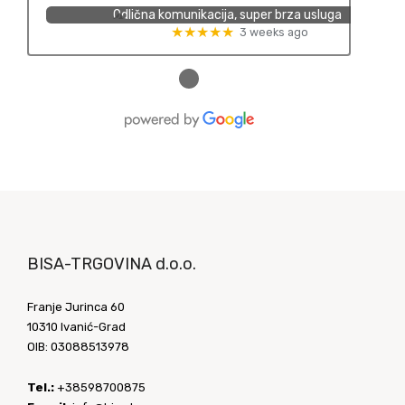
Odlična komunikacija, super brza usluga
★★★★★
3 weeks ago
●
BISA-TRGOVINA d.o.o.
Franje Jurinca 60
10310 Ivanić-Grad
OIB: 03088513978
Tel.:
+38598700875