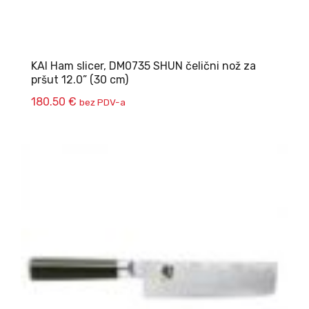
KAI Ham slicer, DM0735 SHUN čelični nož za
pršut 12.0” (30 cm)
180.50
€
bez PDV-a