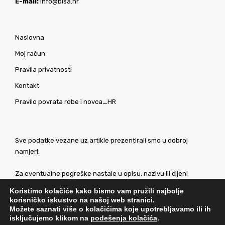
E-mail:
info@bisa.hr
Naslovna
Moj račun
Pravila privatnosti
Kontakt
Pravilo povrata robe i novca_HR
Sve podatke vezane uz artikle prezentirali smo u dobroj
namjeri.
Za eventualne pogreške nastale u opisu, nazivu ili cijeni
proizvoda, unaprijed se ispričavamo. Slike artikala su
Koristimo kolačiće kako bismo vam pružili najbolje
ilustrativne prirode te ne moraju u potpunosti odgovarati
korisničko iskustvo na našoj web stranici.
artiklima.
Možete saznati više o kolačićima koje upotrebljavamo ili ih
isključujemo klikom na
podešenja kolačića
.