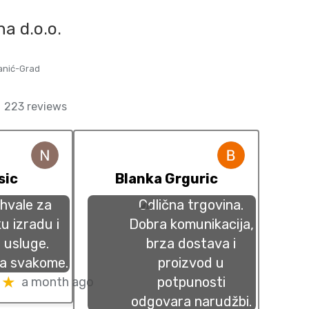
na d.o.o.
vanić-Grad
223 reviews
sic
Blanka Grguric
hvale za
Odlična trgovina.
u izradu i
Dobra komunikacija,
 usluge.
brza dostava i
a svakome.
proizvod u
★★
potpunosti
a month ago
odgovara narudžbi.