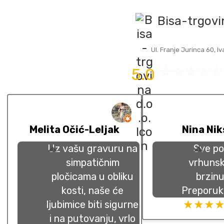
Bisa-trgovi
Ul. Franje Jurinca 60, I
5.0
Melita Očić-Leljak
Nina Nik
Uz vašu gravuru na
Sve po
simpatičnim
vrhunsk
pločicama u obliku
brzinu
kosti, naše će
Preporuk
★★★
ljubimice biti sigurne
i na putovanju, vrlo