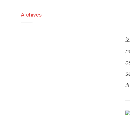
Archives
i
n
o
s
il