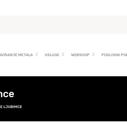
AVIRANJE METALA
USLUGE
WEBSHOP
POSLOVNI PO
mce
NE LJUBIMCE