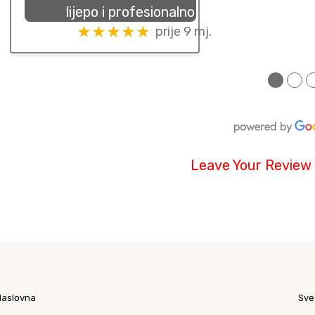
lijepo i profesionalno
★★★★★
prije 9 mj.
●
●
Leave Your Review
Naslovna
Sve