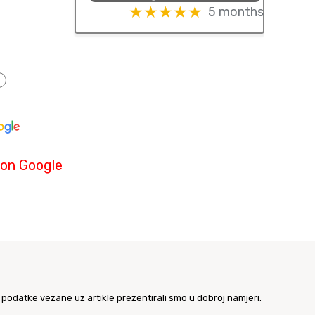
★★★★★
5 months ago
●
 on Google
 podatke vezane uz artikle prezentirali smo u dobroj namjeri.