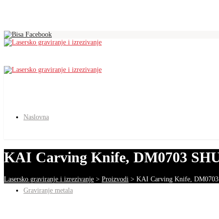
Naslovna
KAI Carving Knife, DM0703 SHUN 
Lasersko graviranje i izrezivanje
>
Proizvodi
>
KAI Carving Knife, DM0703 
Graviranje metala