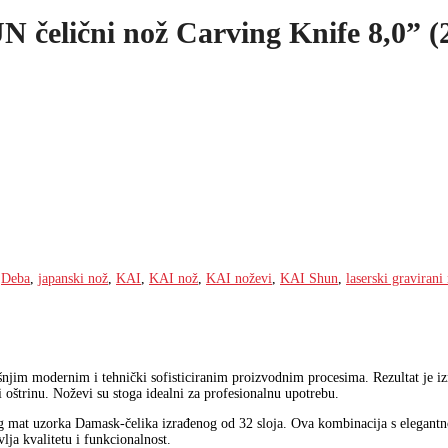
čelični nož Carving Knife 8,0” (
,
Deba
,
japanski nož
,
KAI
,
KAI nož
,
KAI noževi
,
KAI Shun
,
laserski gravirani
ašnjim modernim i tehnički sofisticiranim proizvodnim procesima. Rezultat je 
ži oštrinu. Noževi su stoga idealni za profesionalnu upotrebu.
lenog mat uzorka Damask-čelika izrađenog od 32 sloja. Ova kombinacija s eleg
lja kvalitetu i funkcionalnost.