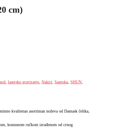
20 cm)
 nož
,
lasersko graviranje
,
Nakiri
,
Santoku
,
SHUN
,
iznimno kvalitetan asortiman noževa od Damask čelika,
antnom, konusnom ručkom izrađenom od crnog