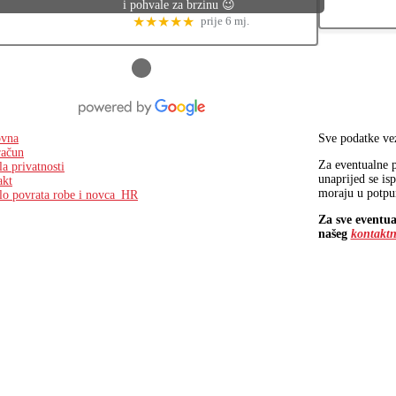
i pohvale za brzinu 😉
★★★★★
prije 6 mj.
●
ovna
Sve podatke vez
račun
Za eventualne p
la privatnosti
unaprijed se isp
akt
moraju u potpun
lo povrata robe i novca_HR
Za sve eventua
našeg
kontaktn