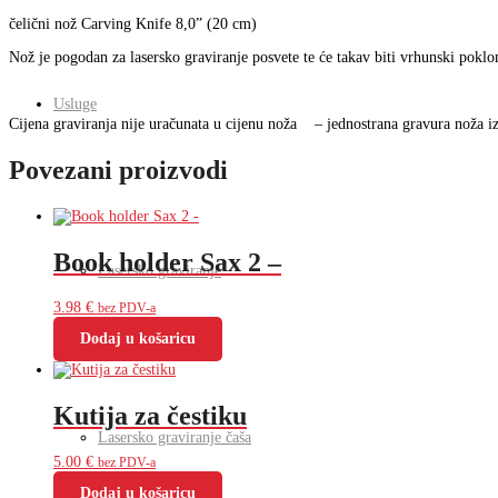
čelični nož Carving Knife 8,0” (20 cm)
Nož je pogodan za lasersko graviranje posvete te će takav biti vrhunski poklo
Usluge
Cijena graviranja nije uračunata u cijenu noža – jednostrana gravura noža i
Povezani proizvodi
Book holder Sax 2 –
Lasersko graviranje
3.98
€
bez PDV-a
Dodaj u košaricu
Kutija za čestiku
Lasersko graviranje čaša
5.00
€
bez PDV-a
Dodaj u košaricu