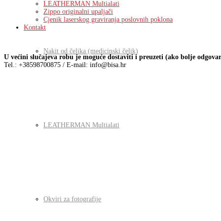
LEATHERMAN Multialati
Zippo originalni upaljači
Cjenik laserskog graviranja poslovnih poklona
Kontakt
Nakit od čelika (medicinski čelik)
U većini slučajeva robu je moguće dostaviti i preuzeti (ako bolje odgova
Tel.: +38598700875 / E-mail: info@bisa.hr
LEATHERMAN Multialati
Okviri za fotografije