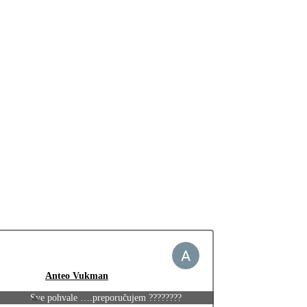
Anteo Vukman
Sve pohvale ….preporučujem ????????