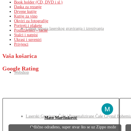
Book holder (CD, DVD i sl.)
Daska za rezanje
Drvene kutije
Kutije za vino
Okviri za fotografije
Portreti i plakete
Cjenik usluga laserskog graviranja i izrezivanja
Poslužavnici – tacne
Stalci i natpisi
Ukrasi i suveniri
Privjesci
Vaša košarica
Google Rating
Webshop
Laserski Gravirane Čaše | Personalizirane Čaše Crystal Bohemi
Mato Marčinković
Odlično odrađeno, super stvar što se uz Zippo može