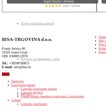
kupiti benzin i kremen.
★★★★★
prije 2 tjedna
Zippo originalni upaljači
Nasl
BISA-TRGOVINA d.o.o.
Moj 
Pravi
Kont
Franje Jurinca 60
Pravi
10310 Ivanić-Grad
OIB: 03088513978
Privjesci za apartmane / sobe
Tel.:
+38598700875
E-mail:
info@bisa.hr
Menu
Naslovna
Graviranje metala
Lasersko graviranje metala
Laserski strojevi
Privjesci
Cjenik usluga laserskog graviranja i izrezivanja
Usluge
Lasersko graviranje