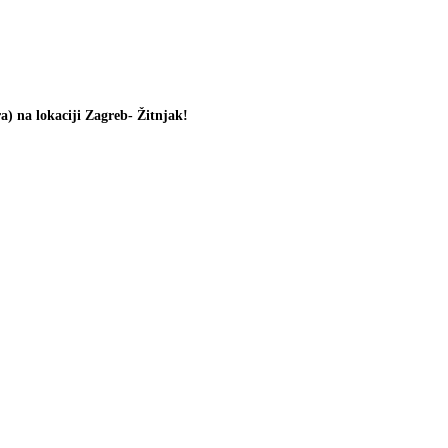
ra) na lokaciji Zagreb- Žitnjak!