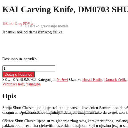
KAI Carving Knife, DM0703 SHUN 
180.50
€
bez PDV-a
Lasersko graviranje metala
Japanski nož od damaščanskog čelika.
Dostupno uz narudžbu
KAI
Laserski strojevi
Carving
Dodaj u košaricu
Knife,
SKU:
KAISDM0703
Kategorija:
Noževi
Oznake
Bread Knife
,
Damask čelik
DM0703
Vrhunski nož
,
Yanagiba
SHUN
čelični
Opis
nož
Carving
Knife
Serija Shun Classic ujedinjuje stoljetnu japansku kovačnicu Samuraja sa dan
8,0''
Cjenik usluga laserskog graviranja i izrezivanja
dizajniran s pozornošću do najsitnijih detalja i dizajniran tako da uvijek zadr
(20
cm)
Oštrice Shun Classic lijepe su za gledanje zbog svog karakterističnog, svi
količina
pakkawooda, rezultira cjelovitim estetskim dizajnom koji u njezinu jezgru stav