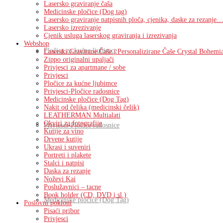
Lasersko graviranje čaša
Medicinske pločice (Dog tag)
Lasersko graviranje natpisnih ploča, cjenika, daske za rezanje…
Lasersko izrezivanje
Cjenik usluga laserskog graviranja i izrezivanja
Webshop
Pločice za kućne ljubimce
Laserski Gravirane Čaše | Personalizirane Čaše Crystal Bohemi
Zippo originalni upaljači
Privjesci za apartmane / sobe
Privjesci
Pločice za kućne ljubimce
Privjesci-Pločice radosnice
Medicinske pločice (Dog Tag)
Nakit od čelika (medicinski čelik)
LEATHERMAN Multialati
Okviri za fotografije
Privjesci-Pločice radosnice
Kutije za vino
Drvene kutije
Ukrasi i suveniri
Portreti i plakete
Stalci i natpisi
Daska za rezanje
Noževi Kai
Poslužavnici – tacne
Book holder (CD, DVD i sl.)
Medicinske pločice (Dog Tag)
Poslovni pokloni
Pisaći pribor
Privjesci