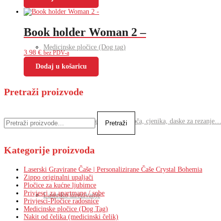
Book holder Woman 2 –
Medicinske pločice (Dog tag)
3.98
€
bez PDV-a
Dodaj u košaricu
Pretraži proizvode
Pretraži:
Lasersko graviranje natpisnih ploča, cjenika, daske za rezanje…
Pretraži
Kategorije proizvoda
Laserski Gravirane Čaše | Personalizirane Čaše Crystal Bohemia
Zippo originalni upaljači
Pločice za kućne ljubimce
Privjesci za apartmane / sobe
Lasersko izrezivanje
Privjesci-Pločice radosnice
Medicinske pločice (Dog Tag)
Nakit od čelika (medicinski čelik)