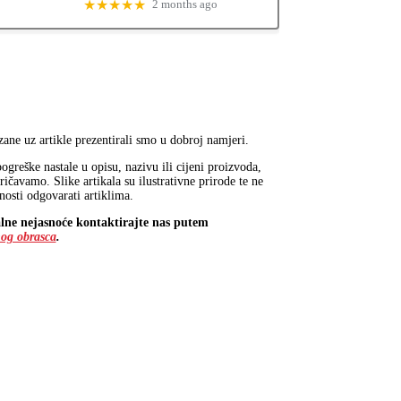
★★★★★
2 months ago
ane uz artikle prezentirali smo u dobroj namjeri.
ogreške nastale u opisu, nazivu ili cijeni proizvoda,
ričavamo. Slike artikala su ilustrativne prirode te ne
osti odgovarati artiklima.
lne nejasnoće kontaktirajte nas putem
og obrasca
.