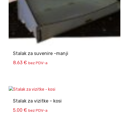
Stalak za suvenire -manji
8.63
€
bez PDV-a
Stalak za vizitke – kosi
5.00
€
bez PDV-a