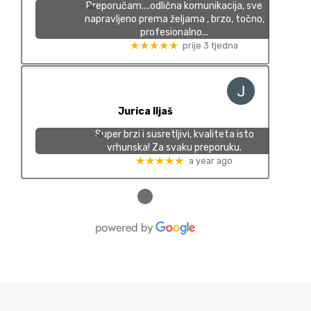
Preporučam....odlična komunikacija, sve
napravljeno prema željama , brzo, točno,
profesionalno...
★★★★★
prije 3 tjedna
Jurica Iljaš
Super brzi i susretljivi, kvaliteta isto
vrhunska! Za svaku preporuku.
★★★★★
a year ago
●