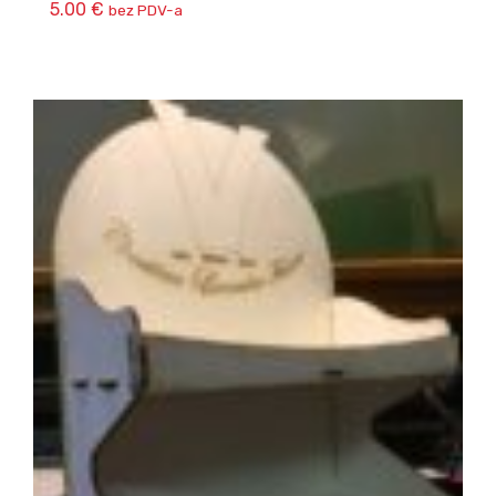
5.00
€
bez PDV-a