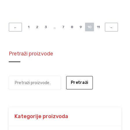
1
2
3
…
7
8
9
10
11
←
→
Pretraži proizvode
Pretraži
Kategorije proizvoda