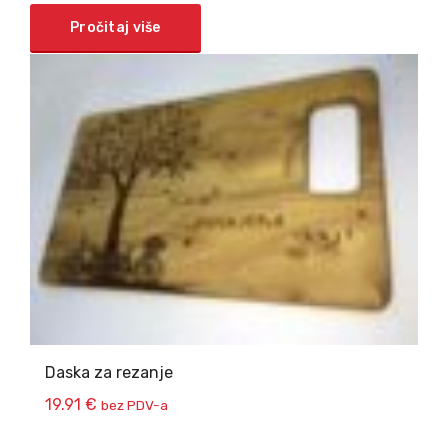
Pročitaj više
Daska za rezanje
19.91
€
bez PDV-a