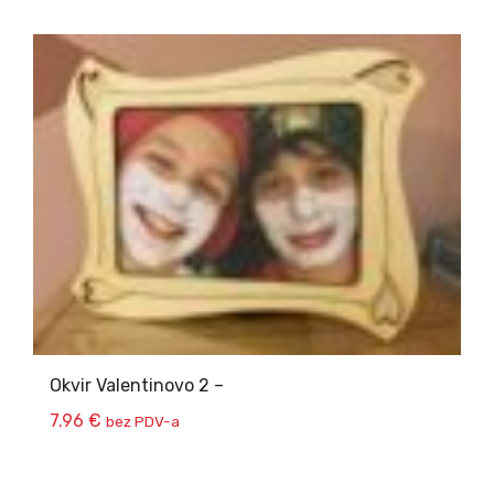
Okvir Valentinovo 2 –
7.96
€
bez PDV-a