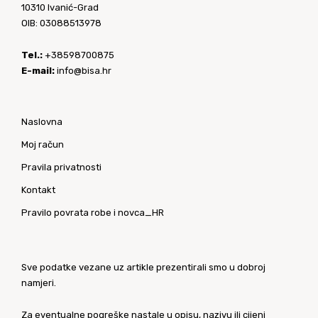
10310 Ivanić-Grad
OIB: 03088513978
Tel.:
+38598700875
E-mail:
info@bisa.hr
Naslovna
Moj račun
Pravila privatnosti
Kontakt
Pravilo povrata robe i novca_HR
Sve podatke vezane uz artikle prezentirali smo u dobroj
namjeri.
Za eventualne pogreške nastale u opisu, nazivu ili cijeni