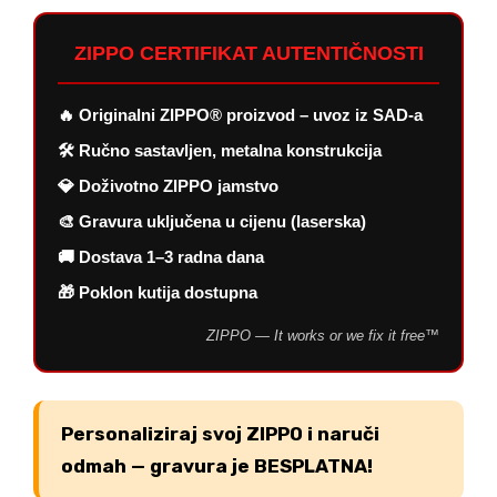
ZIPPO CERTIFIKAT AUTENTIČNOSTI
🔥 Originalni ZIPPO® proizvod – uvoz iz SAD-a
🛠 Ručno sastavljen, metalna konstrukcija
💎 Doživotno ZIPPO jamstvo
🎨 Gravura uključena u cijenu (laserska)
🚚 Dostava 1–3 radna dana
🎁 Poklon kutija dostupna
ZIPPO — It works or we fix it free™
Personaliziraj svoj ZIPPO i naruči
odmah — gravura je BESPLATNA!