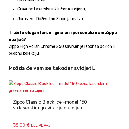
Gravura: Laserska (uključena u cijenu)
Jamstvo: Doživotno Zippo jamstvo
Tražite elegantan, originalan i personalizirani Zippo
upaljač?
Zippo High Polish Chrome 250 savršen je izbor za poklon ili
osobnu kolekciju.
Možda će vam se također svidjeti…
Zippo Classic Black Ice -model 150
sa laserskim graviranjem u cijeni
38.00
€
bez PDV-a