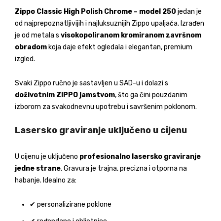
Zippo Classic High Polish Chrome – model 250
jedan je
od najprepoznatljivijih i najluksuznijih Zippo upaljača. Izrađen
je od metala s
visokopoliranom kromiranom završnom
obradom
koja daje efekt ogledala i elegantan, premium
izgled.
Svaki Zippo ručno je sastavljen u SAD-u i dolazi s
doživotnim ZIPPO jamstvom
, što ga čini pouzdanim
izborom za svakodnevnu upotrebu i savršenim poklonom.
Lasersko graviranje uključeno u cijenu
U cijenu je uključeno
profesionalno lasersko graviranje
jedne strane
. Gravura je trajna, precizna i otporna na
habanje. Idealno za:
✔ personalizirane poklone