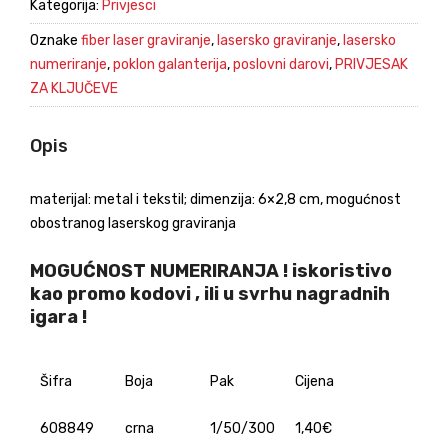
Kategorija:
Privjesci
Oznake
fiber laser graviranje
,
lasersko graviranje
,
lasersko
numeriranje
,
poklon galanterija
,
poslovni darovi
,
PRIVJESAK
ZA KLJUČEVE
Opis
materijal: metal i tekstil; dimenzija: 6×2,8 cm, mogućnost
obostranog laserskog graviranja
MOGUĆNOST NUMERIRANJA !
iskoristivo
kao promo kodovi , ili u svrhu nagradnih
igara !
Šifra
Boja
Pak
Cijena
608849
crna
1/50/300
1,40€