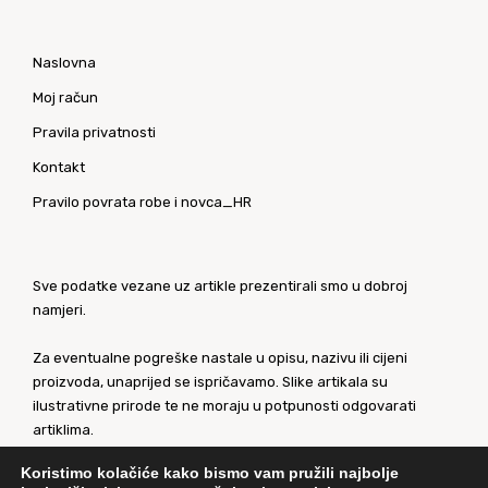
Naslovna
Moj račun
Pravila privatnosti
Kontakt
Pravilo povrata robe i novca_HR
Sve podatke vezane uz artikle prezentirali smo u dobroj
namjeri.
Za eventualne pogreške nastale u opisu, nazivu ili cijeni
proizvoda, unaprijed se ispričavamo. Slike artikala su
ilustrativne prirode te ne moraju u potpunosti odgovarati
artiklima.
Koristimo kolačiće kako bismo vam pružili najbolje
Za sve eventualne nejasnoće kontaktirajte nas putem