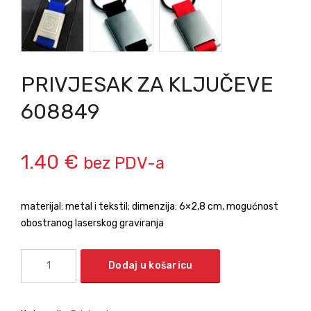
PRIVJESAK ZA KLJUČEVE
608849
1.40
€
bez PDV-a
materijal: metal i tekstil; dimenzija: 6×2,8 cm, mogućnost
obostranog laserskog graviranja
Dodaj u košaricu