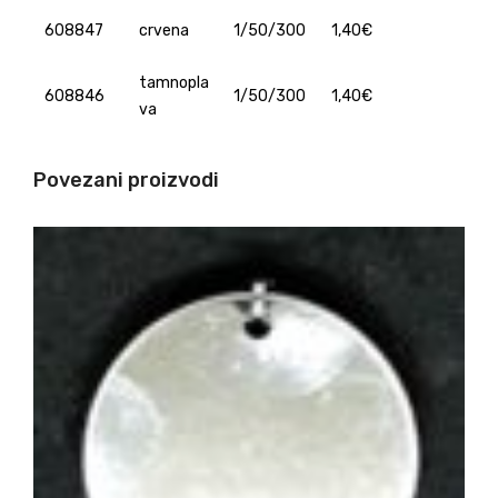
608847
crvena
1/50/300
1,40€
tamnopla
608846
1/50/300
1,40€
va
Povezani proizvodi