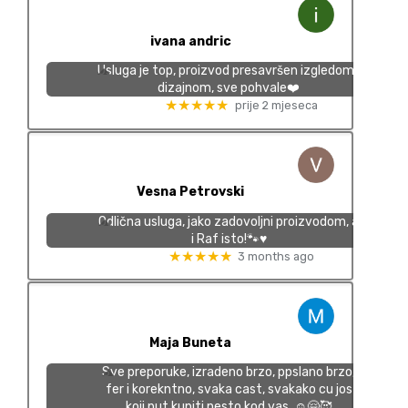
ivana andric
Usluga je top, proizvod presavršen izgledom I
dizajnom, sve pohvale❤️
★★★★★
prije 2 mjeseca
Vesna Petrovski
Odlična usluga, jako zadovoljni proizvodom, a
i Raf isto!🐾♥️
★★★★★
3 months ago
Maja Buneta
Sve preporuke, izradeno brzo, ppslano brzo,
fer i korekntno, svaka cast, svakako cu jos
koji put kupiti nesto kod vas. ☺️🤗🥰