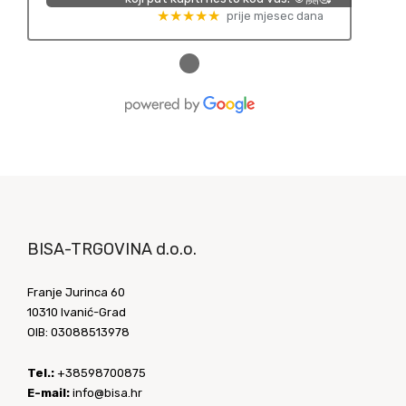
★★★★★
prije mjesec dana
●
BISA-TRGOVINA d.o.o.
Franje Jurinca 60
10310 Ivanić-Grad
OIB: 03088513978
Tel.:
+38598700875
E-mail:
info@bisa.hr