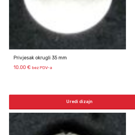
Privjesak okrugli 35 mm
10.00
€
bez PDV-a
Uredi dizajn