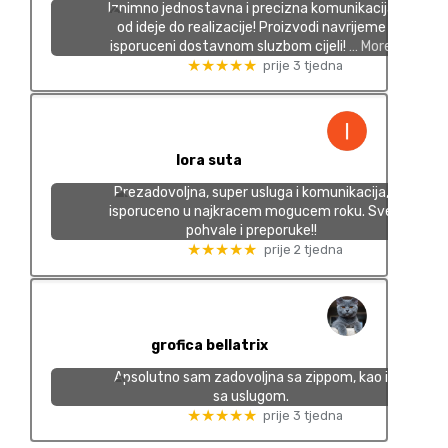
Iznimno jednostavna i precizna komunikacija
od ideje do realizacije! Proizvodi navrijeme
isporuceni dostavnom sluzbom cijeli!
… More
★★★★★
prije 3 tjedna
lora suta
Prezadovoljna, super usluga i komunikacija,
isporuceno u najkracem mogucem roku. Sve
pohvale i preporuke!!
★★★★★
prije 2 tjedna
grofica bellatrix
Apsolutno sam zadovoljna sa zippom, kao i
sa uslugom.
★★★★★
prije 3 tjedna