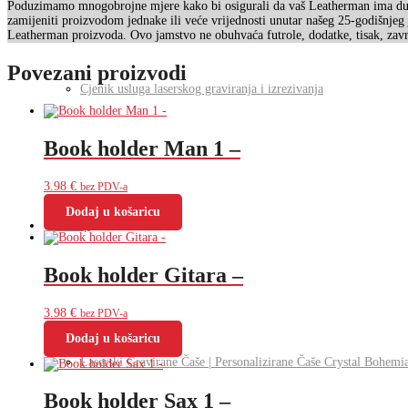
Poduzimamo mnogobrojne mjere kako bi osigurali da vaš Leatherman ima dugogo
zamijeniti proizvodom jednake ili veće vrijednosti unutar našeg 25-godišnjeg
Leatherman proizvoda. Ovo jamstvo ne obuhvaća futrole, dodatke, tisak, završ
Povezani proizvodi
Cjenik usluga laserskog graviranja i izrezivanja
Book holder Man 1 –
3.98
€
bez PDV-a
Dodaj u košaricu
Webshop
Book holder Gitara –
3.98
€
bez PDV-a
Dodaj u košaricu
Laserski Gravirane Čaše | Personalizirane Čaše Crystal Bohemi
Book holder Sax 1 –