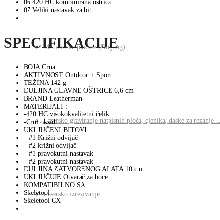
06
420 HC kombinirana oštrica
07
Veliki nastavak za bit
SPECIFIKACIJE
Medicinske pločice (Dog tag)
BOJA
Crna
AKTIVNOST
Outdoor + Sport
TEŽINA
142 g
DULJINA GLAVNE OŠTRICE
6,6 cm
BRAND
Leatherman
MATERIJALI :
-420 HC visokokvalitetni čelik
Lasersko graviranje natpisnih ploča, cjenika, daske za rezanje…
-Crni oksid
UKLJUČENI BITOVI:
– #1 Križni odvijač
– #2 križni odvijač
– #1 pravokutni nastavak
– #2 pravokutni nastavak
DULJINA ZATVORENOG ALATA
10 cm
UKLJUČUJE
Otvarač za boce
KOMPATIBILNO SA:
Skeletool
Lasersko izrezivanje
Skeletool CX