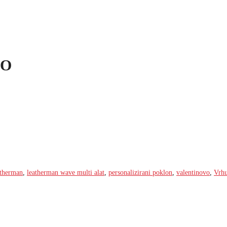
PO
atherman
,
leatherman wave multi alat
,
personalizirani poklon
,
valentinovo
,
Vrhu