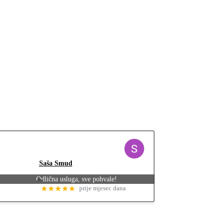
Saša Smud
Odlična usluga, sve pohvale!
★★★★★
prije mjesec dana