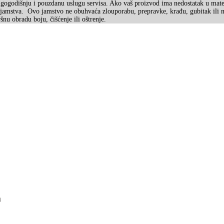
dišnju i pouzdanu uslugu servisa. Ako vaš proizvod ima nedostatak u materija
 jamstva. Ovo jamstvo ne obuhvaća zlouporabu, prepravke, krađu, gubitak ili n
nu obradu boju, čišćenje ili oštrenje.
a