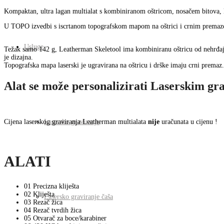
Kompaktan, ultra lagan multialat s kombiniranom oštricom, nosačem bitova, k
U TOPO izvedbi s iscrtanom topografskom mapom na oštrici i crnim prema
Usluge
Težak samo 142 g, Leatherman Skeletool ima kombiniranu oštricu od nehrđajuće
je dizajna.
Topografska mapa laserski je ugravirana na oštricu i drške imaju crni premaz.
Alat se može personalizirati Laserskim gr
Cijena laserskog graviranja Leatherman multialata
nije
uračunata u cijenu !
Lasersko graviranje
ALATI
01
Precizna kliješta
02
Kliješta
Lasersko graviranje čaša
03
Rezač žica
04
Rezač tvrdih žica
05
Otvarač za boce/karabiner