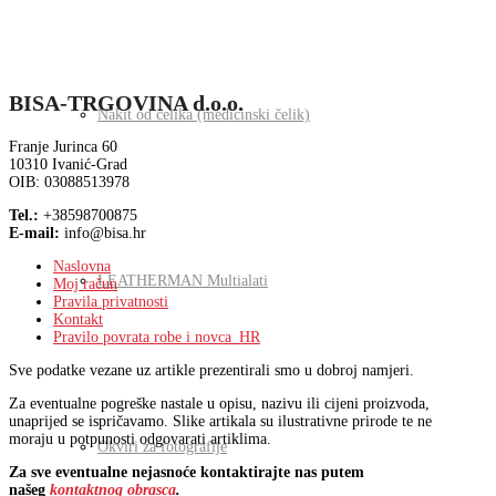
BISA-TRGOVINA d.o.o.
Nakit od čelika (medicinski čelik)
Franje Jurinca 60
10310 Ivanić-Grad
OIB: 03088513978
Tel.:
+38598700875
E-mail:
info@bisa.hr
Naslovna
LEATHERMAN Multialati
Moj račun
Pravila privatnosti
Kontakt
Pravilo povrata robe i novca_HR
Sve podatke vezane uz artikle prezentirali smo u dobroj namjeri.
Za eventualne pogreške nastale u opisu, nazivu ili cijeni proizvoda,
unaprijed se ispričavamo. Slike artikala su ilustrativne prirode te ne
moraju u potpunosti odgovarati artiklima.
Okviri za fotografije
Za sve eventualne nejasnoće kontaktirajte nas putem
našeg
kontaktnog obrasca
.