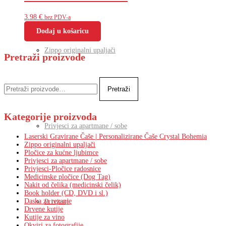
3.98
€
bez PDV-a
Dodaj u košaricu
Zippo originalni upaljači
Pretraži proizvode
Pretraži:
Pretraži
Kategorije proizvoda
Privjesci za apartmane / sobe
Laserski Gravirane Čaše | Personalizirane Čaše Crystal Bohemia
Zippo originalni upaljači
Pločice za kućne ljubimce
Privjesci za apartmane / sobe
Privjesci-Pločice radosnice
Medicinske pločice (Dog Tag)
Nakit od čelika (medicinski čelik)
Book holder (CD, DVD i sl.)
Daska za rezanje
Privjesci
Drvene kutije
Kutije za vino
Okviri za fotografije