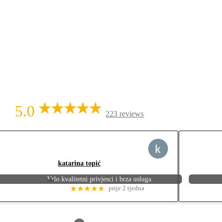
5.0
223 reviews
katarina topić
Vrlo kvalitetni privjesci i brza usluga.
★★★★★
prije 2 tjedna