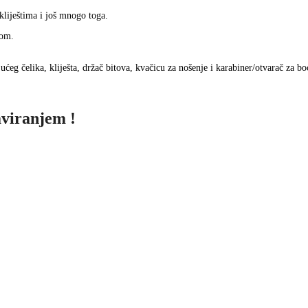
liještima i još mnogo toga.
zom.
g čelika, kliješta, držač bitova, kvačicu za nošenje i karabiner/otvarač za bo
aviranjem !