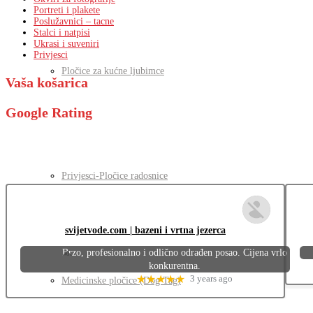
Portreti i plakete
Poslužavnici – tacne
Stalci i natpisi
Ukrasi i suveniri
Privjesci
Pločice za kućne ljubimce
Vaša košarica
Google Rating
Privjesci-Pločice radosnice
svijetvode.com | bazeni i vrtna jezerca
Brzo, profesionalno i odlično odrađen posao. Cijena vrlo
konkurentna.
★★★★★
3 years ago
Medicinske pločice (Dog Tag)