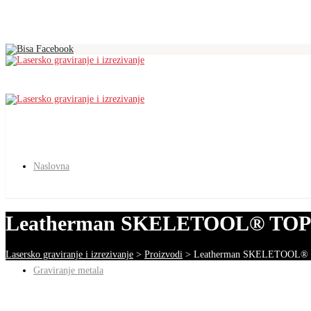
Naslovna
Leatherman SKELETOOL® TO
Lasersko graviranje i izrezivanje
>
Proizvodi
>
Leatherman SKELETOOL®
Graviranje metala