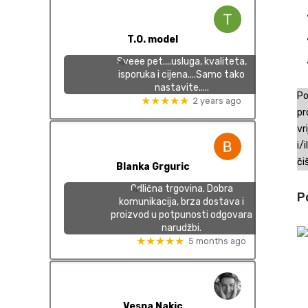
T.O. model
Sveee pet....usluga, kvaliteta,
isporuka i cijena....Samo tako
nastavite.....
Po
★★★★★
2 years ago
pr
vr
i/
či
Blanka Grguric
Odlična trgovina. Dobra
P
komunikacija, brza dostava i
proizvod u potpunosti odgovara
narudžbi.
★★★★★
5 months ago
Vesna Nakic