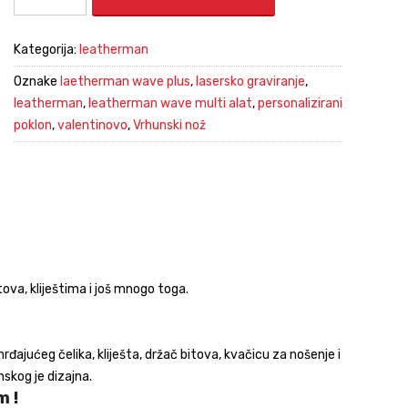
Kategorija:
leatherman
Oznake
laetherman wave plus
,
lasersko graviranje
,
leatherman
,
leatherman wave multi alat
,
personalizirani
poklon
,
valentinovo
,
Vrhunski nož
va, kliještima i još mnogo toga.
ajućeg čelika, kliješta, držač bitova, kvačicu za nošenje i
skog je dizajna.
m !