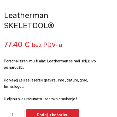
Leatherman
SKELETOOL®
77.40
€
bez PDV-a
Personalizirani multi alati Leatherman se radi isključivo
po narudžbi.
Po vašoj želji se laserski gravira , Ime , datum, grad,
firma, logo …
U cijenu nije uračunato Lasersko graviranje !
Dodaj u košaricu