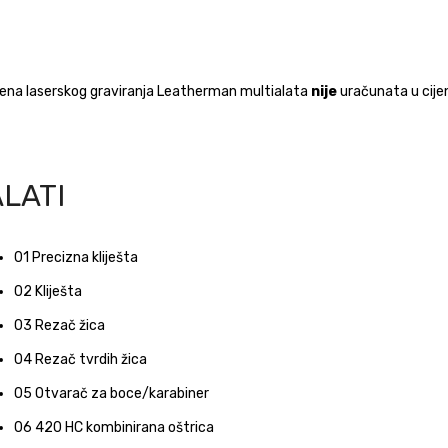
jena laserskog graviranja Leatherman multialata
nije
uračunata u cije
ALATI
01
Precizna kliješta
02
Kliješta
03
Rezač žica
04
Rezač tvrdih žica
05
Otvarač za boce/karabiner
06
420 HC kombinirana oštrica