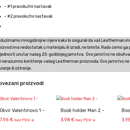
– #1 pravokutni nastavak
– #2 pravokutni nastavak
duzimamo mnogobrojne mjere kako bi osigurali da vaš Leatherman ima
oizvod ima nedostatak u materijalu ili izradi, ne brinite. Rado ćemo ga p
ijednosti unutar našeg 25-godišnjeg jamstva. Ovo jamstvo ne obuhvaća
ili nerazumno korištenje vašeg Leatherman proizvoda. Ovo jamstvo ne 
šćenje ili oštrenje.
ovezani proizvodi
Okvir Valentinovo 1 –
Book holder Man 2 –
Boo
7.96
€
3.98
€
3.9
bez PDV-a
bez PDV-a