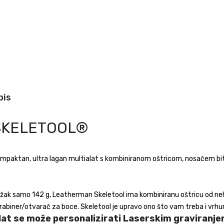
pis
SKELETOOL®
mpaktan, ultra lagan multialat s kombiniranom oštricom, nosačem bito
žak samo 142 g, Leatherman Skeletool ima kombiniranu oštricu od nehrđ
rabiner/otvarač za boce. Skeletool je upravo ono što vam treba i vrhun
lat se može personalizirati Laserskim graviranje