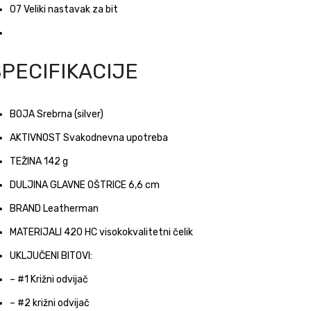
07
Veliki nastavak za bit
SPECIFIKACIJE
BOJA
Srebrna (silver)
AKTIVNOST
Svakodnevna upotreba
TEŽINA
142 g
DULJINA GLAVNE OŠTRICE
6,6 cm
BRAND
Leatherman
MATERIJALI
420 HC visokokvalitetni čelik
UKLJUČENI BITOVI:
–
#1 Križni odvijač
– #2 križni odvijač