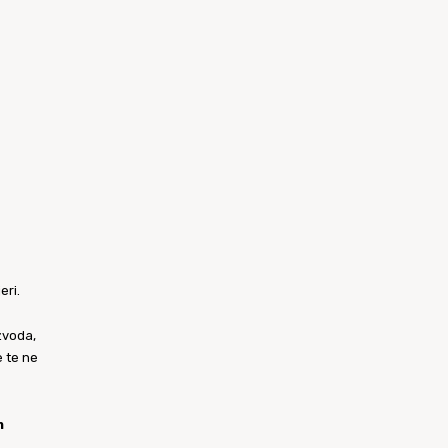
eri.
zvoda,
e te ne
m