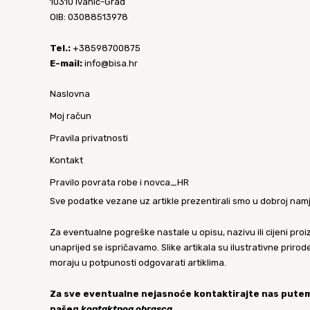
10310 Ivanić-Grad
OIB: 03088513978
Tel.:
+38598700875
E-mail:
info@bisa.hr
Naslovna
Moj račun
Pravila privatnosti
Kontakt
Pravilo povrata robe i novca_HR
Sve podatke vezane uz artikle prezentirali smo u dobroj namj
Za eventualne pogreške nastale u opisu, nazivu ili cijeni proi
unaprijed se ispričavamo. Slike artikala su ilustrativne prirod
moraju u potpunosti odgovarati artiklima.
Za sve eventualne nejasnoće kontaktirajte nas pute
našeg
kontaktnog obrasca
.