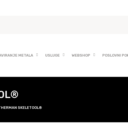
AVIRANJE METALA
USLUGE
WEBSHOP
POSLOVNI PO
OOL®
THERMAN SKELETOOL®