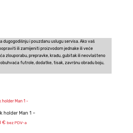
 dugogodišnju i pouzdanu uslugu servisa. Ako vaš
opraviti ili zamijeniti proizvodom jednake ili veće
 zlouporabu, prepravke, krađu, gubitak ili neovlašteno
obuhvaća futrole, dodatke, tisak, završnu obradu boju,
k holder Man 1 –
8
€
bez PDV-a