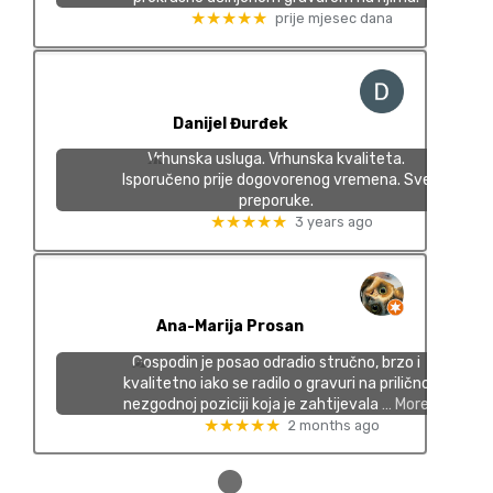
★★★★★
prije mjesec dana
Danijel Đurđek
Vrhunska usluga. Vrhunska kvaliteta.
Isporučeno prije dogovorenog vremena. Sve
preporuke.
★★★★★
3 years ago
Ana-Marija Prosan
Gospodin je posao odradio stručno, brzo i
kvalitetno iako se radilo o gravuri na prilično
nezgodnoj poziciji koja je zahtijevala
… More
★★★★★
2 months ago
●