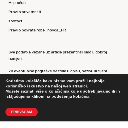
Moj račun
Pravila privatnosti
Kontakt
Pravilo povrata robe i novca_HR
Sve podatke vezane uz artikle prezentirali smo u dobroj
namjeri.
Za eventualne pogreške nastale u opisu, nazivu ili cijeni
proizvoda, unaprijed se ispričavamo. Slike artikala su
Koristimo kolačiće kako bismo vam pružili najbolje
ilustrativne prirode te ne moraju u potpunosti odgovarati
korisničko iskustvo na našoj web stranici.
artiklima.
Možete saznati više o kolačićima koje upotrebljavamo ili ih
isključujemo klikom na
podešenja kolačića
.
Za sve eventualne nejasnoće kontaktirajte nas putem
našeg
kontaktnog obrasca
.
PRIHVAĆAM