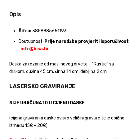
Opis
Šifra:
3858885651193
Dostupnost:
Prije narudžbe provjeriti isporučivost
:
info@bisa.hr
Daska za rezanje od maslinovog drveta – “Rustic” sa
drškom, dužina 45 cm, širina 14 cm, debljina 2 cm
LASERSKO GRAVIRANJE
NIJE URAČUNATO U CIJENU DASKE
(cijena graviranja daske ovisi o veličini gravure te je obično
između 15€ – 20€)