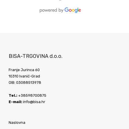
BISA-TRGOVINA d.o.o.
Franje Jurinca 60
10310 Ivanić-Grad
OIB: 03088513978
Tel.:
+38598700875
E-mail:
info@bisa.hr
Naslovna