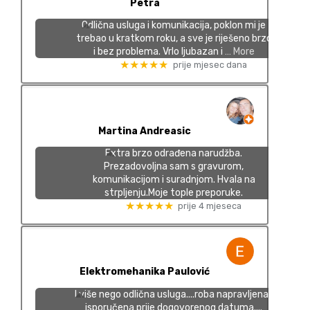
Petra
Odlična usluga i komunikacija, poklon mi je
trebao u kratkom roku, a sve je riješeno brzo
i bez problema. Vrlo ljubazan i
… More
★★★★★
prije mjesec dana
Martina Andreasic
Extra brzo odrađena narudžba.
Prezadovoljna sam s gravurom,
komunikacijom i suradnjom. Hvala na
strpljenju.Moje tople preporuke.
★★★★★
prije 4 mjeseca
Elektromehanika Paulović
I više nego odlična usluga....roba napravljena i
isporučena prije dogovorenog datuma....