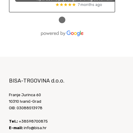
★★★★★
7 months ago
●
BISA-TRGOVINA d.o.o.
Franje Jurinca 60
10310 Ivanić-Grad
OIB: 03088513978
Tel.:
+38598700875
E-mail:
info@bisa.hr