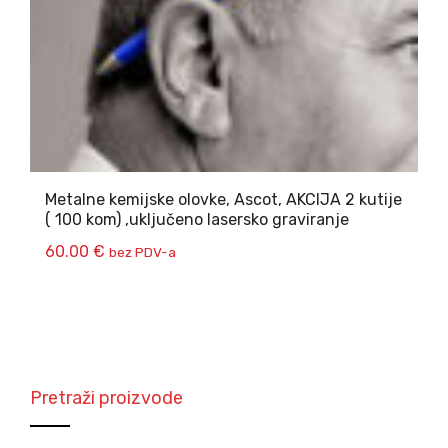
Metalne kemijske olovke, Ascot, AKCIJA 2 kutije
( 100 kom) ,uključeno lasersko graviranje
60.00
€
bez PDV-a
Pretraži proizvode