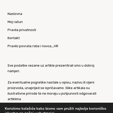
Naslovna
Moj račun
Pravila privatnosti
Kontakt
Pravilo povrata robe i novca_HR
Sve podatke vezane uz artikle prezentirali smo u dobroj
namjeri.
Za eventualne pogreške nastale u opisu, nazivu ili cijeni
proizvoda, unaprijed se ispričavamo. Slike artikala su
ilustrativne prirode te ne moraju u potpunosti odgovarati
artiklima.
Koristimo kolačiće kako bismo vam pružili najbolje korisničko
Za sve eventualne nejasnoće kontaktirajte nas putem