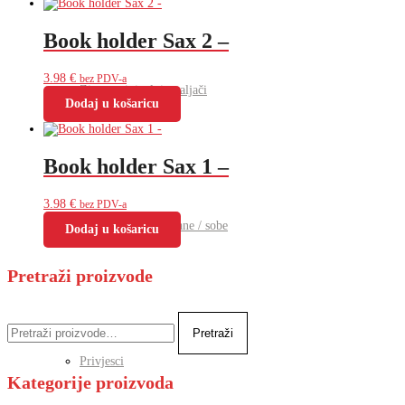
Book holder Sax 2 –
3.98
€
bez PDV-a
Zippo originalni upaljači
Dodaj u košaricu
Book holder Sax 1 –
3.98
€
bez PDV-a
Privjesci za apartmane / sobe
Dodaj u košaricu
Pretraži proizvode
Pretraži:
Pretraži
Privjesci
Kategorije proizvoda