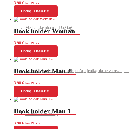
3.98
€
bez PDV-a
Dodaj u košaricu
Medicinske pločice (Dog tag)
Book holder Woman –
3.98
€
bez PDV-a
Dodaj u košaricu
Book holder Man 2 –
Lasersko graviranje natpisnih ploča, cjenika, daske za rezanje…
3.98
€
bez PDV-a
Dodaj u košaricu
Book holder Man 1 –
Lasersko izrezivanje
3.98
€
bez PDV-a