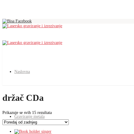
Naslovna
držač CDa
Poredano
Prikazuje se svih 15 rezultata
Graviranje metala
po
najnovijem