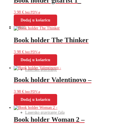
Book holder gitarist 1_
3.98
€
bez PDV-a
Dodaj u košaricu
Usluge
Book holder The Thinker
3.98
€
bez PDV-a
Dodaj u košaricu
Lasersko graviranje
Book holder Valentinovo –
3.98
€
bez PDV-a
Dodaj u košaricu
Lasersko graviranje čaša
Book holder Woman 2 –