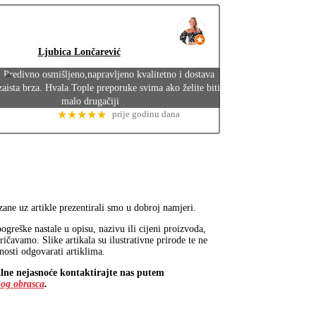
Ljubica Lončarević
Predivno osmišljeno,napravljeno kvalitetno i dostava
zaista brza. Hvala.Tople preporuke svima ako želite biti
malo drugačiji
★★★★★
prije godinu dana
ane uz artikle prezentirali smo u dobroj namjeri.
ogreške nastale u opisu, nazivu ili cijeni proizvoda,
ričavamo. Slike artikala su ilustrativne prirode te ne
osti odgovarati artiklima.
lne nejasnoće kontaktirajte nas putem
og obrasca
.