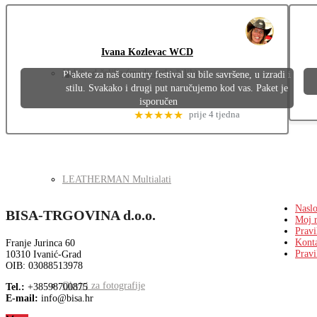
Ivana Kozlevac WCD
Nakit od čelika (medicinski čelik)
Plakete za naš country festival su bile savršene, u izradi i
stilu. Svakako i drugi put naručujemo kod vas. Paket je
isporučen
★★★★★
prije 4 tjedna
LEATHERMAN Multialati
Nasl
BISA-TRGOVINA d.o.o.
Moj 
Pravi
Kont
Franje Jurinca 60
Pravi
10310 Ivanić-Grad
OIB: 03088513978
Okviri za fotografije
Tel.:
+38598700875
E-mail:
info@bisa.hr