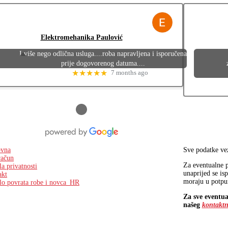
Elektromehanika Paulović
I više nego odlična usluga....roba napravljena i isporučena
prije dogovorenog datuma....
★★★★★
7 months ago
●
ovna
Sve podatke vez
račun
Za eventualne p
la privatnosti
unaprijed se isp
akt
moraju u potpun
lo povrata robe i novca_HR
Za sve eventua
našeg
kontaktn