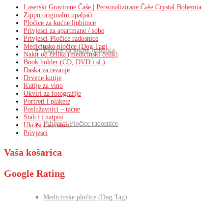
Laserski Gravirane Čaše | Personalizirane Čaše Crystal Bohemia
Zippo originalni upaljači
Pločice za kućne ljubimce
Privjesci za apartmane / sobe
Privjesci-Pločice radosnice
Medicinske pločice (Dog Tag)
Pločice za kućne ljubimce
Nakit od čelika (medicinski čelik)
Book holder (CD, DVD i sl.)
Daska za rezanje
Drvene kutije
Kutije za vino
Okviri za fotografije
Portreti i plakete
Poslužavnici – tacne
Stalci i natpisi
Privjesci-Pločice radosnice
Ukrasi i suveniri
Privjesci
Vaša košarica
Google Rating
Medicinske pločice (Dog Tag)