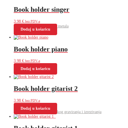
Book holder singer
3.98
€
bez PDV-a
Lasersko graviranje metala
Dodaj u košaricu
Book holder piano
3.98
€
bez PDV-a
Dodaj u košaricu
Laserski strojevi
Book holder gitarist 2
3.98
€
bez PDV-a
Dodaj u košaricu
Cjenik usluga laserskog graviranja i izrezivanja