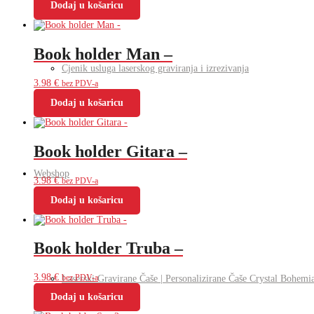
Dodaj u košaricu
Book holder Man –
Cjenik usluga laserskog graviranja i izrezivanja
3.98
€
bez PDV-a
Dodaj u košaricu
Book holder Gitara –
Webshop
3.98
€
bez PDV-a
Dodaj u košaricu
Book holder Truba –
3.98
€
Laserski Gravirane Čaše | Personalizirane Čaše Crystal Bohemi
bez PDV-a
Dodaj u košaricu