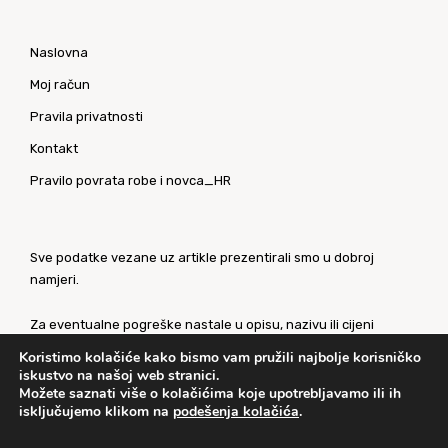
Naslovna
Moj račun
Pravila privatnosti
Kontakt
Pravilo povrata robe i novca_HR
Sve podatke vezane uz artikle prezentirali smo u dobroj
namjeri.
Za eventualne pogreške nastale u opisu, nazivu ili cijeni
proizvoda, unaprijed se ispričavamo. Slike artikala su
Koristimo kolačiće kako bismo vam pružili najbolje korisničko
ilustrativne prirode te ne moraju u potpunosti odgovarati
iskustvo na našoj web stranici.
artiklima.
Možete saznati više o kolačićima koje upotrebljavamo ili ih
isključujemo klikom na
podešenja kolačića
.
Za sve eventualne nejasnoće kontaktirajte nas putem