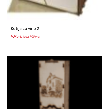
Kutija za vino 2
9.95
€
bez PDV-a