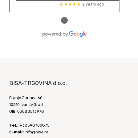
★★★★★
2 years ago
●
BISA-TRGOVINA d.o.o.
Franje Jurinca 60
10310 Ivanić-Grad
OIB: 03088513978
Tel.:
+38598700875
E-mail:
info@bisa.hr