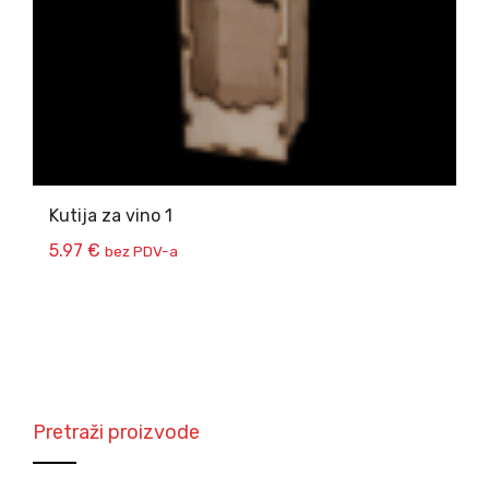
Kutija za vino 1
5.97
€
bez PDV-a
Pretraži proizvode