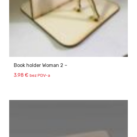
Book holder Woman 2 –
3.98
€
bez PDV-a