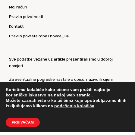
Moj račun
Pravila privatnosti
Kontakt
Pravilo povrata robe i novca_HR
Sve podatke vezane uz artikle prezentirali smo u dobroj
namjeri.
Za eventualne pogreške nastale u opisu, nazivu ili cijeni
proizvoda, unaprijed se ispričavamo. Slike artikala su
Koristimo kolačiće kako bismo vam pružili najbolje
ilustrativne prirode te ne moraju u potpunosti odgovarati
korisničko iskustvo na našoj web stranici.
artiklima.
Možete saznati više o kolačićima koje upotrebljavamo ili ih
isključujemo klikom na
podešenja kolačića
.
Za sve eventualne nejasnoće kontaktirajte nas putem
našeg
kontaktnog obrasca
.
PRIHVAĆAM