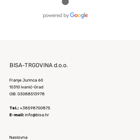
●
BISA-TRGOVINA d.o.o.
Franje Jurinca 60
10310 Ivanić-Grad
OIB: 03088513978
Tel.:
+38598700875
E-mail:
info@bisa.hr
Naslovna