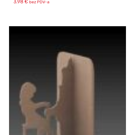
3.98
€
bez PDV-a