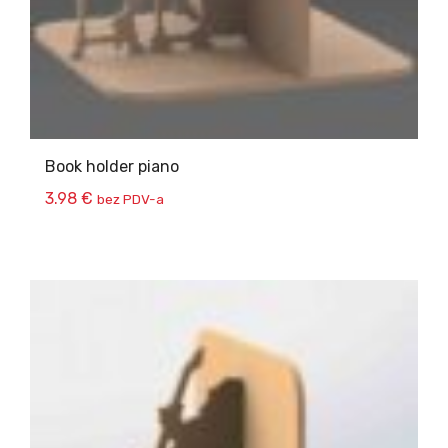
Book holder piano
3.98
€
bez PDV-a