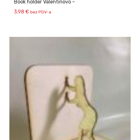
Book holder Valentinovo –
3.98
€
bez PDV-a