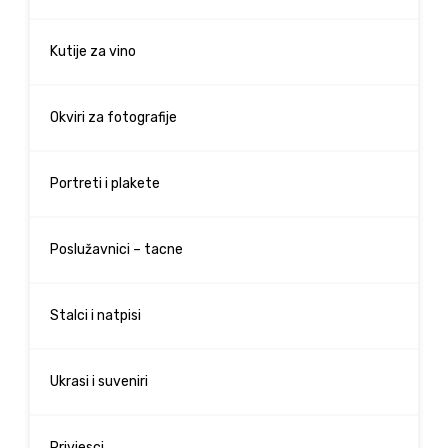
Kutije za vino
Okviri za fotografije
Portreti i plakete
Poslužavnici – tacne
Stalci i natpisi
Ukrasi i suveniri
Privjesci