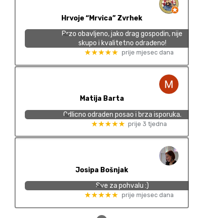
Hrvoje “Mrvica” Zvrhek
Brzo obavljeno, jako drag gospodin, nije
skupo i kvalitetno odrađeno!
★★★★★
prije mjesec dana
Matija Barta
Odlicno odraden posao i brza isporuka.
★★★★★
prije 3 tjedna
Josipa Bošnjak
Sve za pohvalu :)
★★★★★
prije mjesec dana