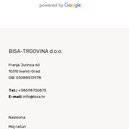
BISA-TRGOVINA d.o.o.
Franje Jurinca 60
10310 Ivanić-Grad
OIB: 03088513978
Tel.:
+38598700875
E-mail:
info@bisa.hr
Naslovna
Moj račun