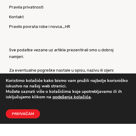
Pravila privatnosti
Kontakt
Pravilo povrata robe i novca_HR
Sve podatke vezane uz artikle prezentirali smo u dobroj
namjeri.
Za eventualne pogreške nastale u opisu, nazivu ili cijeni
proizvoda, unaprijed se ispričavamo. Slike artikala su
Koristimo kolačiće kako bismo vam pružili najbolje korisničko
ilustrativne prirode te ne moraju u potpunosti odgovarati
iskustvo na našoj web stranici.
artiklima.
Možete saznati više o kolačićima koje upotrebljavamo ili ih
isključujemo klikom na
podešenja kolačića
.
Za sve eventualne nejasnoće kontaktirajte nas putem
našeg
kontaktnog obrasca
.
PRIHVAĆAM