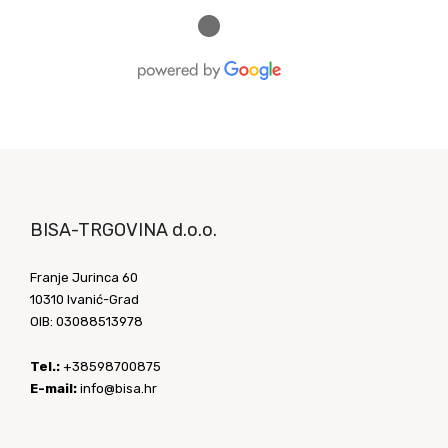
●
BISA-TRGOVINA d.o.o.
Franje Jurinca 60
10310 Ivanić-Grad
OIB: 03088513978
Tel.:
+38598700875
E-mail:
info@bisa.hr