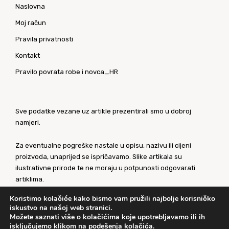
Naslovna
Moj račun
Pravila privatnosti
Kontakt
Pravilo povrata robe i novca_HR
Sve podatke vezane uz artikle prezentirali smo u dobroj
namjeri.
Za eventualne pogreške nastale u opisu, nazivu ili cijeni
proizvoda, unaprijed se ispričavamo. Slike artikala su
ilustrativne prirode te ne moraju u potpunosti odgovarati
artiklima.
Koristimo kolačiće kako bismo vam pružili najbolje korisničko
Za sve eventualne nejasnoće kontaktirajte nas putem
iskustvo na našoj web stranici.
našeg
kontaktnog obrasca
.
Možete saznati više o kolačićima koje upotrebljavamo ili ih
isključujemo klikom na
podešenja kolačića
.