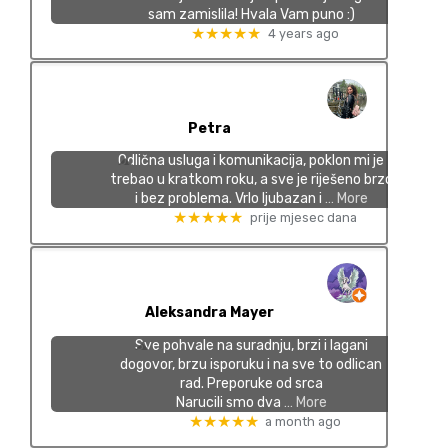
sam zamislila! Hvala Vam puno :)
★★★★★
4 years ago
Petra
Odlična usluga i komunikacija, poklon mi je
trebao u kratkom roku, a sve je riješeno brzo
i bez problema. Vrlo ljubazan i
… More
★★★★★
prije mjesec dana
Aleksandra Mayer
Sve pohvale na suradnju, brzi i lagani
dogovor, brzu isporuku i na sve to odlican
rad. Preporuke od srca
Narucili smo dva
… More
★★★★★
a month ago