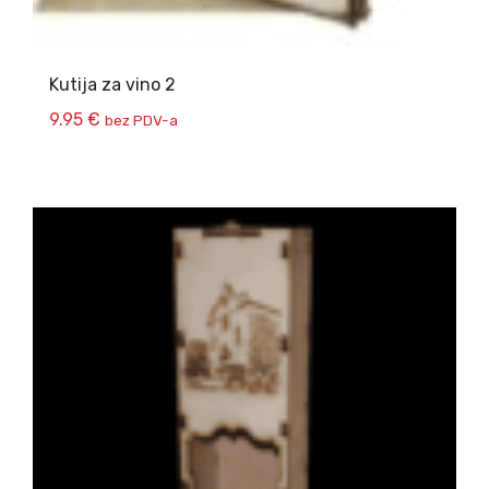
Kutija za vino 2
9.95
€
bez PDV-a