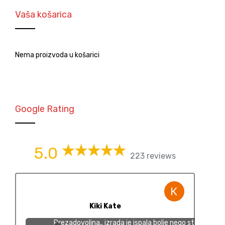
Vaša košarica
Nema proizvoda u košarici
Google Rating
5.0
223 reviews
Kiki Kate
Prezadovoljna.. izrada je ispala bolje nego sto