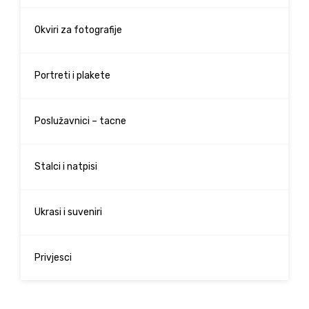
Okviri za fotografije
Portreti i plakete
Poslužavnici – tacne
Stalci i natpisi
Ukrasi i suveniri
Privjesci