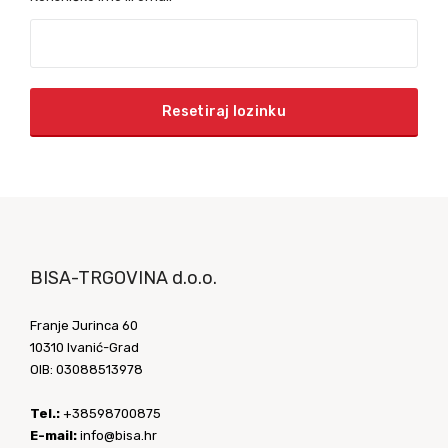
Resetiraj lozinku
BISA-TRGOVINA d.o.o.
Franje Jurinca 60
10310 Ivanić-Grad
OIB: 03088513978
Tel.:
+38598700875
E-mail:
info@bisa.hr