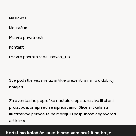
Naslovna
Moj račun
Pravila privatnosti
Kontakt
Pravilo povrata robe i novca_HR
Sve podatke vezane uz artikle prezentirali smo u dobroj
namjeri.
Za eventualne pogreške nastale u opisu, nazivu ili cijeni
proizvoda, unaprijed se ispričavamo. Slike artikala su
ilustrativne prirode te ne moraju u potpunosti odgovarati
artiklima.
Koristimo kolačiće kako bismo vam pružili najbolje
Za sve eventualne nejasnoće kontaktirajte nas putem